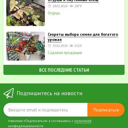
28.02.2026
2879
Огурцы
Секреты выбора семян для богатого
урожая
25.01.2026
3119
Садовая продукция
ВСЕ ПОСЛЕДНИЕ СТАТЬИ
Подпишитесь на новости
Подписаться
Нажимая «Подписаться» я соглашаюсь с
политикой
конфиденциальности