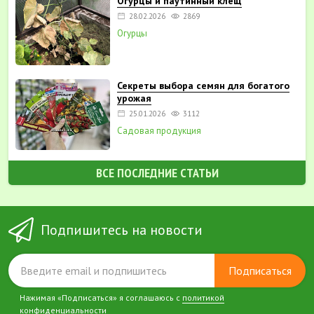
Огурцы и паутинный клещ
28.02.2026
2869
Огурцы
Секреты выбора семян для богатого
урожая
25.01.2026
3112
Садовая продукция
ВСЕ ПОСЛЕДНИЕ СТАТЬИ
Подпишитесь на новости
Подписаться
Нажимая «Подписаться» я соглашаюсь с
политикой
конфиденциальности