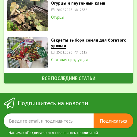
Огурцы и паутинный клещ
28.02.2026
2872
Огурцы
Секреты выбора семян для богатого
урожая
25.01.2026
3115
Садовая продукция
ВСЕ ПОСЛЕДНИЕ СТАТЬИ
Подпишитесь на новости
Подписаться
Нажимая «Подписаться» я соглашаюсь с
политикой