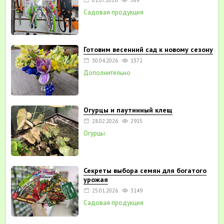
Садовая продукция
Готовим весенний сад к новому сезону
30.04.2026
1372
Дополнительно
Огурцы и паутинный клещ
28.02.2026
2915
Огурцы
Секреты выбора семян для богатого
урожая
25.01.2026
3149
Садовая продукция