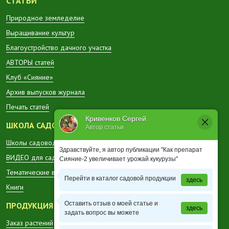
СТАТЬИ
Природное земледелие
Выращивание культур
Благоустройство дачного участка
АВТОРЫ статей
Клуб «Сияние»
Архив выпусков журнала
Печать статей
Кривенков Сергей
ШКОЛА САДОВОДА
Автор статьи
Школы садоводов в регионах
Здравствуйте, я автор публикации "Как препарат
ВИДЕО для садоводов
Сияние-2 увеличивает урожай кукурузы"
Тематические вестники
Перейти в каталог садовой продукции
здесь
Книги
Оставить отзыв о моей статье и
ПРОДУКЦИЯ
здесь
задать вопрос вы можете
Заказ растений