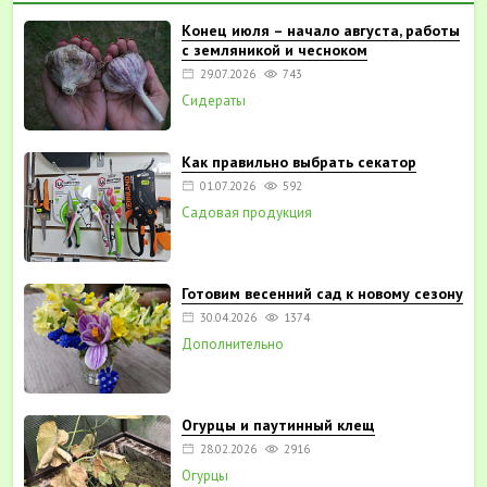
Конец июля – начало августа, работы
с земляникой и чесноком
29.07.2026
743
Сидераты
Как правильно выбрать секатор
01.07.2026
592
Садовая продукция
Готовим весенний сад к новому сезону
30.04.2026
1374
Дополнительно
Огурцы и паутинный клещ
28.02.2026
2916
Огурцы