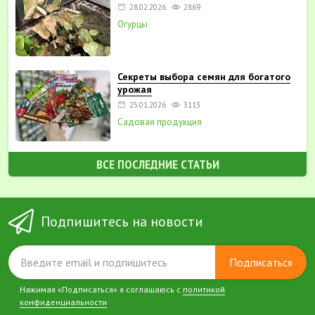
28.02.2026
2869
Огурцы
Секреты выбора семян для богатого
урожая
25.01.2026
3113
Садовая продукция
ВСЕ ПОСЛЕДНИЕ СТАТЬИ
Подпишитесь на новости
Подписаться
Нажимая «Подписаться» я соглашаюсь с
политикой
конфиденциальности