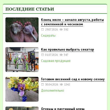
ПОСЛЕДНИЕ СТАТЬИ
Конец июля – начало августа, работы
с земляникой и чесноком
29.07.2026
592
Сидераты
Как правильно выбрать секатор
01.07.2026
547
Садовая продукция
Готовим весенний сад к новому сезону
30.04.2026
1342
Дополнительно
Огурцы и паутинный клещ