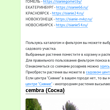
ГОМЕЛЬ -
https://sianiegomel.by/
ЕКАТЕРИНБУРГ -
https://sianie66.ru/
КРАСНОЯРСК -
https://sianie24.ru/
НОВОКУЗНЕЦК -
https://sianie-nvkz.ru/
НОВОСИБИРСК -
https://sianie54.ru/
Пользуясь каталогом и фильтром вы можете выб
садового участка.
Выбранные растения поместите в корзину и расп
Для правильного пользования фильтром поиска 
Ознакомиться со схемами розариев можно
здесь
Приобрести растения вы можете в
садовом центр
Если центра "Сияние" в вашем городе нет, то вы
центре "Сияние"
- иногородним растения высылаю
cembra (Сосна)