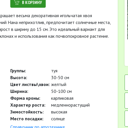
В КОРЗИНУ
крашает весьма декоративная игольчатая хвоя
чий Нана неприхотлив, предпочитает солнечные места,
рост в ширину до 15 см. Это идеальный вариант для
клонах и использования как почвопокровное растение.
Группы:
туя
Высота:
30-50 см
Цвет листвы\хвои:
желтый
Ширина:
50-100 см
Форма кроны:
карликовая
Характер роста:
медленнорастущий
Зимостойкость:
высокая
Место посадки:
солнце
Cправочник по агротехнике