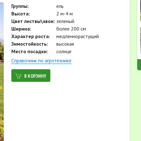
Группы:
ель
Высота:
2 м-4 м
Цвет листвы\хвои:
зеленый
Ширина:
более 200 см
Характер роста:
медленнорастущий
Зимостойкость:
высокая
Место посадки:
солнце
Cправочник по агротехнике
В КОРЗИНУ