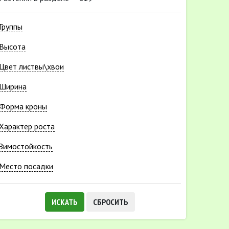
Группы
Высота
Цвет листвы\хвои
Ширина
Форма кроны
Характер роста
Зимостойкость
Место посадки
ИСКАТЬ
СБРОСИТЬ