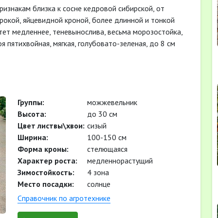
изнакам близка к сосне кедровой сибирской, от
окой, яйцевидной кроной, более длинной и тонкой
тет медленнее, теневынослива, весьма морозостойка,
я пятихвойная, мягкая, голубовато-зеленая, до 8 см
Группы:
можжевельник
Высота:
до 30 см
Цвет листвы\хвои:
сизый
Ширина:
100-150 см
Форма кроны:
стелющаяся
Характер роста:
медленнорастущий
Зимостойкость:
4 зона
Место посадки:
солнце
Cправочник по агротехнике