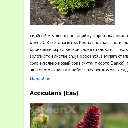
хвойный медленнорастущий кустарник шаровидн
более 0,8 м в диаметре. Крона плотная, листва 
бронзовый окрас, весной снова становится ярко
золотистой листве thuja occidentalis Mirjam стал
сравнительно новый сорт (мутант сорта Danica),
цветового акцента в небольших придомовых сада
зонах
Подробнее...
Accicularis (Ель)