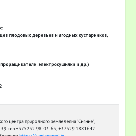
с:
цев плодовых деревьев и ягодных кустарников,
(проращиватели, электросушилки и др.)
2
кого центра природного земледелия "Сияние",
я, 39 тел.+375232 98-03-65, +37529 1881642
 Беларуси
https://sianiegomel.by