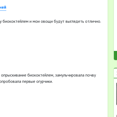
ку биококтейлем и мои овощи будут выглядеть отлично.
а опрыскивание биококтейлем, замульчировала почву
попробовала первые огурчики.