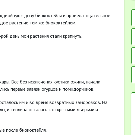
а «двойную» дозу биококтейля и провела тщательное
ждое растение тем же биококтейлем.
рой день мои растения стали крепнуть.
ары. Все без исключения кустики ожили, начали
ились первые завязи огурцов и помидорчиков.
Досталось им и во время возвратных заморозков. На
ло, и теплица осталась с открытыми дверьми и
ные после биококтейля.