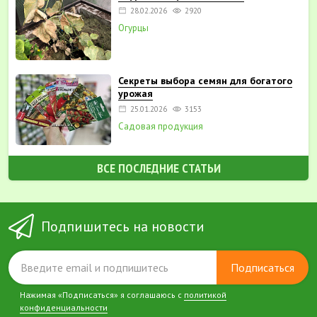
28.02.2026
2920
Огурцы
Секреты выбора семян для богатого
урожая
25.01.2026
3153
Садовая продукция
ВСЕ ПОСЛЕДНИЕ СТАТЬИ
Подпишитесь на новости
Подписаться
Нажимая «Подписаться» я соглашаюсь с
политикой
конфиденциальности