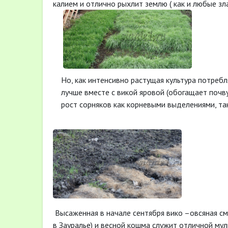
калием и отлично рыхлит землю ( как и любые зла
Но, как интенсивно растущая культура потребл
лучше вместе с викой яровой (обогащает почву
рост сорняков как корневыми выделениями, так
Высаженная в начале сентября вико –овсяная см
в Зауралье) и весной кошма служит отличной мул