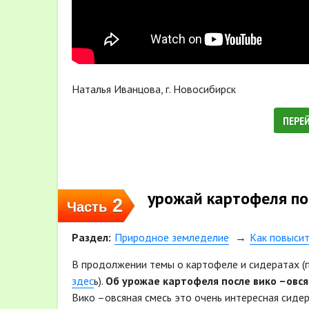
Наталья Иванцова, г. Новосибирск
ПЕРЕ
урожай картофеля по
2
Часть
Раздел:
Природное земледелие
Как повыси
В продолжении темы о картофеле и сидератах (
здес
ь).
Об урожае картофеля после вико –овся
Вико –овсяная смесь это очень интересная сидер