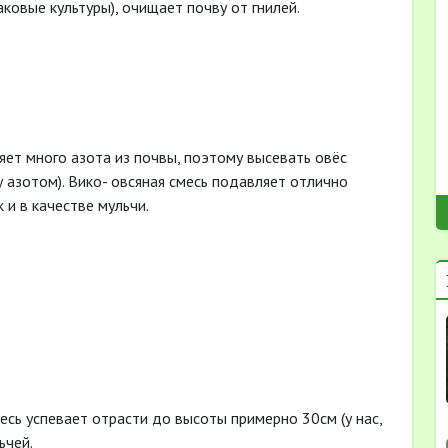
ковые культуры), очищает почву от гнилей.
яет много азота из почвы, поэтому высевать овёс
 азотом). Вико- овсяная смесь подавляет отлично
 и в качестве мульчи.
есь успевает отрасти до высоты примерно 30см (у нас,
ьчей.