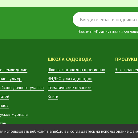
Нажимая «Подписаться» я соглаш
ШКОЛА САДОВОДА
ПРОДУКЦ
е земледелие
Школы садоводов в регионах
Заказ расте
ие культур
ВИДЕО для садоводов
ойство дачного участка
Тематические вестники
татей
Книги
ние»
усков журнала
атей
 использовать веб-сайт sianie1.ru вы соглашаетесь на использование фа