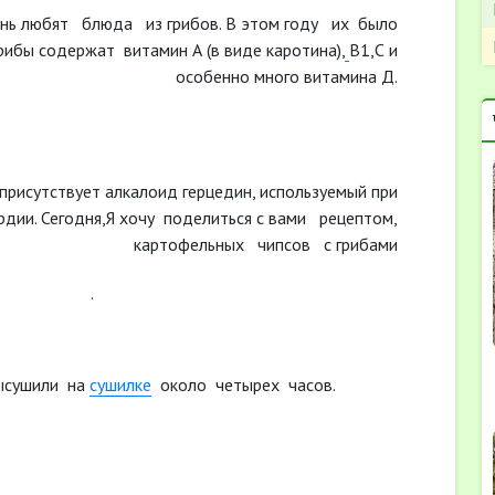
ень любят блюда из грибов. В этом году их было
ибы содержат витамин А (в виде каротина),
В1,С и
особенно много витамина Д.
присутствует алкалоид герцедин, используемый при
рдии. Сегодня,Я хочу поделиться с вами рецептом,
картофельных чипсов с грибами
.
высушили на
сушилке
около четырех часов.