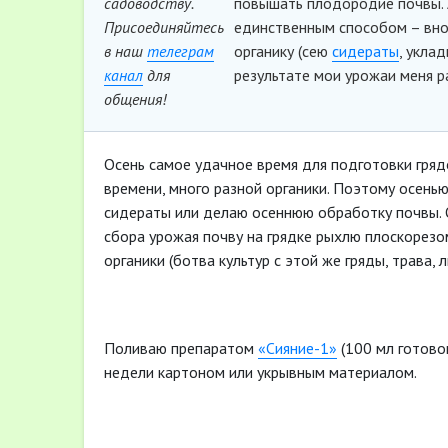
садоводству.
повышать плодородие почвы.
Присоединяйтесь
единственным способом – вноси
в наш
телеграм
органику (сею
сидераты
, укла
канал
для
результате мои урожаи меня р
общения!
Осень самое удачное время для подготовки гряд
времени, много разной органики. Поэтому осенью
сидераты или делаю осеннюю обработку почвы. О
сбора урожая почву на грядке рыхлю плоскорез
органики (ботва культур с этой же гряды, трава, л
Поливаю препаратом
«Сияние-1»
(100 мл готово
недели картоном или укрывным материалом.