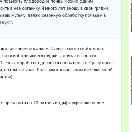
 А повысить плодородие почвы можно одним
ть в нее органику. Я много лет вношу в свои грядки
дываю мульчу, делаю сезонную обработку почвы) и в
адуют.
ок к весенним посадкам. Осенью много свободного
, на освободившиеся грядки, я обязательно сею
сенняя обработка делается очень просто. Сразу после
ом, потом засыпаю большим количеством измельченной
иства).
го препарата на 10 литров воды) и укрываю на две