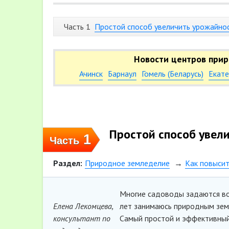
Часть 1
Простой способ увеличить урожайнос
Новости центров прир
Ачинск
Барнаул
Гомель (Беларусь)
Екате
Простой способ увел
1
Часть
Раздел:
Природное земледелие
Как повыси
Многие садоводы задаются во
Елена Лекомцева,
лет занимаюсь природным земл
консультант по
Самый простой и эффективный