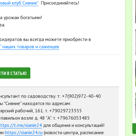
овый клуб Сияние"
Присоединяйтесь!
 а урожаи богатыми!
ва.
 сидератов вы всегда можете приобрести в
 наших товаров и саженцев
ЙТИ В СТАТЬЮ
нсультант по садоводству. т: +7(902)972-40-40
 "Сияние" находятся по адресам:
оярский рабочий, 161. т. +79029723355
а, павильон возле д. 48 "А". т. +79676053485
ttps://t.me/sianie24
для общения и консультаций!
ин
https://sianie24.ru
(новости центра, расписание