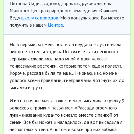
Петрова Лидия, садовод-практик, руководитель
Минского Центра природного земледелия «Сияние».
Веду
школу садоводов
. Мою консультацию Вы можете
получить в нашем
Центре
.
Но в первый раз меня постигла неудача – лук сначала
никак не хотел всходить. Потом все-таки несколько
зернышек сжалились надо мной и дали чахлые
тонюсенькие росточки, которые потом еще и полегли.
Короче, рассада была та еще… Не знаю, как, но мне
удалось всеми правдами и неправдами дотянуть их до
высадки в грунт.
И вот в начале мая я тожественно высадила в грядку 9
волосков с громким названием «Рассада огромного
лука» (название куда-то исчезло вместе с пачкой от
семян. Все бы может и наладилось, да вот высадила я
несчастных в тени. А потом и вовсе про них забыла.