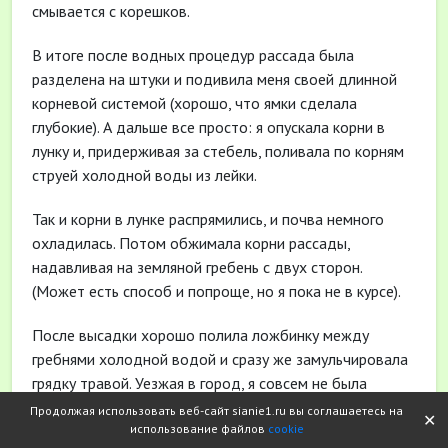
смывается с корешков.
В итоге после водных процедур рассада была
разделена на штуки и подивила меня своей длинной
корневой системой (хорошо, что ямки сделала
глубокие). А дальше все просто: я опускала корни в
лунку и, придерживая за стебель, поливала по корням
струей холодной воды из лейки.
Так и корни в лунке распрямились, и почва немного
охладилась. Потом обжимала корни рассады,
надавливая на земляной гребень с двух сторон.
(Может есть способ и попроще, но я пока не в курсе).
После высадки хорошо полила ложбинку между
гребнями холодной водой и сразу же замульчировала
грядку травой. Уезжая в город, я совсем не была
уверена, что рассада приживется – передержала ее,
Продолжая использовать веб-сайт sianie1.ru вы соглашаетесь на
✕
использование файлов
cookie
да и жара сильная стояла. Но через неделю росточки